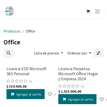
Ir al contenido
Productos
Office
Office
Lista de precios
Ordenar por
Licencia ESD Microsoft
Licencia Perpetua
365 Personal
Microsoft Office Hogar
y Empresa 2024
(0)
$
330.000,00
(0)
$
1.015.000,00
Agregar al carrito
Agregar a la lista de deseos
Agregar al carrito