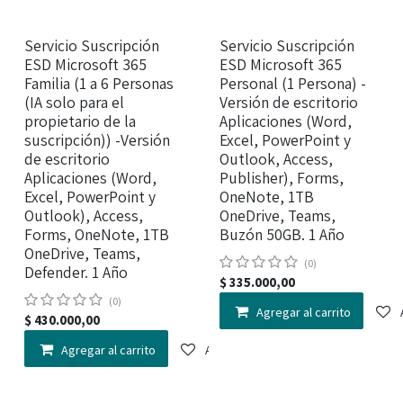
Servicio Suscripción
Servicio Suscripción
ESD Microsoft 365
ESD Microsoft 365
Familia (1 a 6 Personas
Personal (1 Persona) -
(IA solo para el
Versión de escritorio
propietario de la
Aplicaciones (Word,
suscripción)) -Versión
Excel, PowerPoint y
de escritorio
Outlook, Access,
Aplicaciones (Word,
Publisher), Forms,
Excel, PowerPoint y
OneNote, 1TB
Outlook), Access,
OneDrive, Teams,
Forms, OneNote, 1TB
Buzón 50GB. 1 Año
OneDrive, Teams,
(0)
Defender. 1 Año
$
335.000,00
(0)
Agregar al carrito
$
430.000,00
Agregar al carrito
Agregar a la lista de deseos