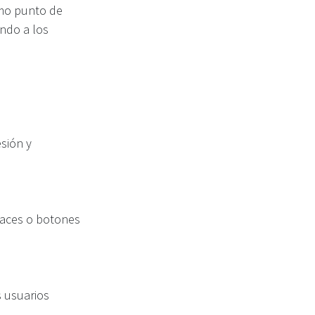
como punto de
ando a los
esión y
nlaces o botones
s usuarios