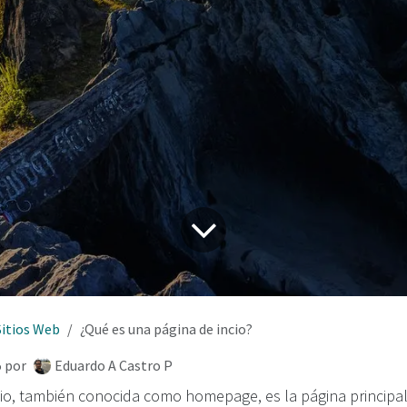
Sitios Web
¿Qué es una página de incio?
5
por
Eduardo A Castro P
cio, también conocida como homepage, es la página principal 